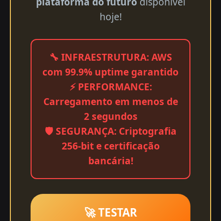
plataforma do futuro
disponível
hoje!
🔧 INFRAESTRUTURA: AWS
com 99.9% uptime garantido
⚡ PERFORMANCE:
Carregamento em menos de
2 segundos
🛡️ SEGURANÇA: Criptografia
256-bit e certificação
bancária!
🚀 TESTAR