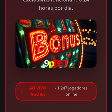
horas por dia.
AO VIVO
- 1.247 jogadores
AGORA
online