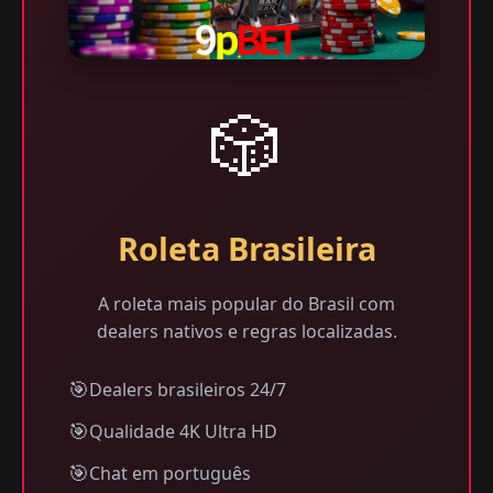
🎲
Roleta Brasileira
A roleta mais popular do Brasil com
dealers nativos e regras localizadas.
Dealers brasileiros 24/7
Qualidade 4K Ultra HD
Chat em português