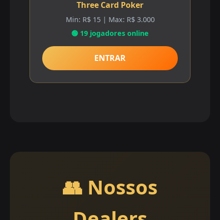
Three Card Poker
Min: R$ 15 | Max: R$ 3.000
🟢 19 jogadores online
ENTRAR
👥 Nossos
Dealers