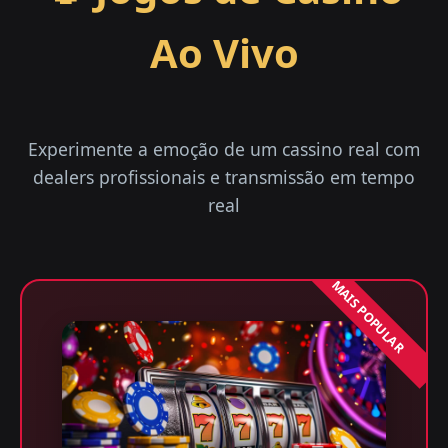
Ao Vivo
Experimente a emoção de um cassino real com
dealers profissionais e transmissão em tempo
real