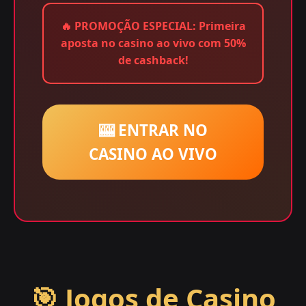
🔥
PROMOÇÃO ESPECIAL:
Primeira
aposta no casino ao vivo com 50%
de cashback!
🎰 ENTRAR NO
CASINO AO VIVO
🎯 Jogos de Casino