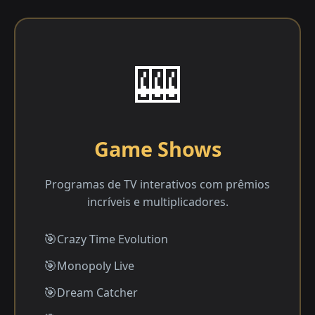
🎰
Game Shows
Programas de TV interativos com prêmios
incríveis e multiplicadores.
Crazy Time Evolution
Monopoly Live
Dream Catcher