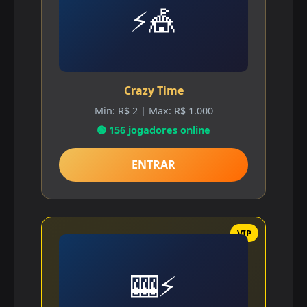
⚡🎪
Crazy Time
Min: R$ 2 | Max: R$ 1.000
🟢 156 jogadores online
ENTRAR
🎰⚡