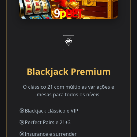
🃏
Blackjack Premium
O clássico 21 com múltiplas variações e
mesas para todos os níveis.
Blackjack clássico e VIP
Perfect Pairs e 21+3
Insurance e surrender