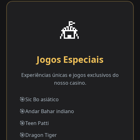
🎪
Jogos Especiais
Experiências únicas e jogos exclusivos do
nosso casino.
Sic Bo asiático
Andar Bahar indiano
Teen Patti
Dragon Tiger