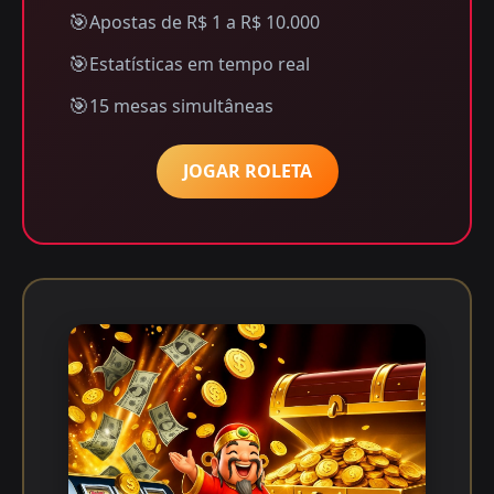
Apostas de R$ 1 a R$ 10.000
Estatísticas em tempo real
15 mesas simultâneas
JOGAR ROLETA