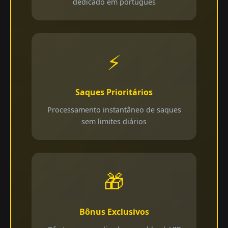
dedicado em português
⚡
Saques Prioritários
Processamento instantâneo de saques
sem limites diários
🎁
Bônus Exclusivos