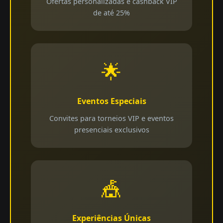
Ofertas personalizadas e cashback VIP
de até 25%
🌟
Eventos Especiais
Convites para torneios VIP e eventos
presenciais exclusivos
🎪
Experiências Únicas