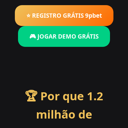
⭐ REGISTRO GRÁTIS 9pbet
🎮 JOGAR DEMO GRÁTIS
🏆 Por que 1.2
milhão de