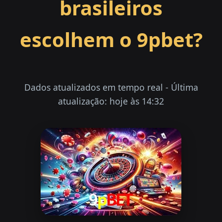
brasileiros
escolhem o 9pbet?
Dados atualizados em tempo real - Última
atualização: hoje às 14:32