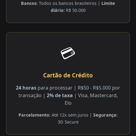
Bancos:
Todos os bancos brasileiros |
Limite
diário:
R$ 50.000
💳
Cartão de Crédito
24 horas
para processar | R$50 - R$5.000 por
transação |
2% de taxa
| Visa, Mastercard,
Elo
Parcelamento:
Até 12x sem juros |
Segurança:
3D Secure