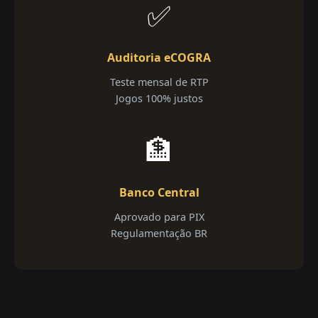
✅
Auditoria eCOGRA
Teste mensal de RTP
Jogos 100% justos
🏦
Banco Central
Aprovado para PIX
Regulamentação BR