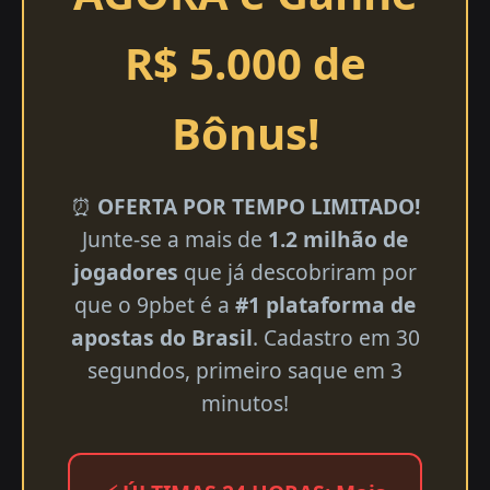
R$ 5.000 de
Bônus!
⏰
OFERTA POR TEMPO LIMITADO!
Junte-se a mais de
1.2 milhão de
jogadores
que já descobriram por
que o 9pbet é a
#1 plataforma de
apostas do Brasil
. Cadastro em 30
segundos, primeiro saque em 3
minutos!