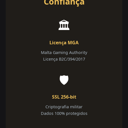
Confiança
🏛️
Licença MGA
Malta Gaming Authority
Licença B2C/394/2017
🛡️
SSL 256-bit
Criptografia militar
Dados 100% protegidos