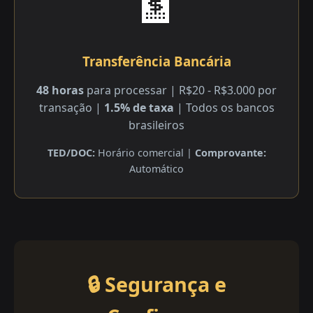
🏦
Transferência Bancária
48 horas
para processar | R$20 - R$3.000 por
transação |
1.5% de taxa
| Todos os bancos
brasileiros
TED/DOC:
Horário comercial |
Comprovante:
Automático
🔒 Segurança e