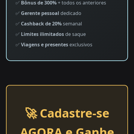
✅
Bônus de 300%
+ todos os anteriores
✅
Gerente pessoal
dedicado
✅
Cashback de 20%
semanal
✅
Limites ilimitados
de saque
✅
Viagens e presentes
exclusivos
🚀 Cadastre-se
AGORA e Ganhe