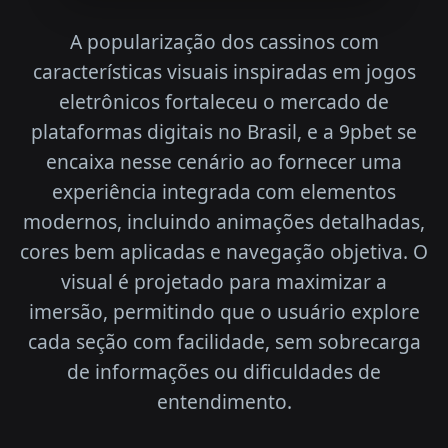
A popularização dos cassinos com
características visuais inspiradas em jogos
eletrônicos fortaleceu o mercado de
plataformas digitais no Brasil, e a 9pbet se
encaixa nesse cenário ao fornecer uma
experiência integrada com elementos
modernos, incluindo animações detalhadas,
cores bem aplicadas e navegação objetiva. O
visual é projetado para maximizar a
imersão, permitindo que o usuário explore
cada seção com facilidade, sem sobrecarga
de informações ou dificuldades de
entendimento.