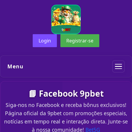
Login
Registrar-se
Menu
📘 Facebook 9pbet
Siga-nos no Facebook e receba bônus exclusivos!
Página oficial da 9pbet com promoções especiais,
notícias em tempo real e interação direta. Junte-se
à nossa comunidade!
Bet5G