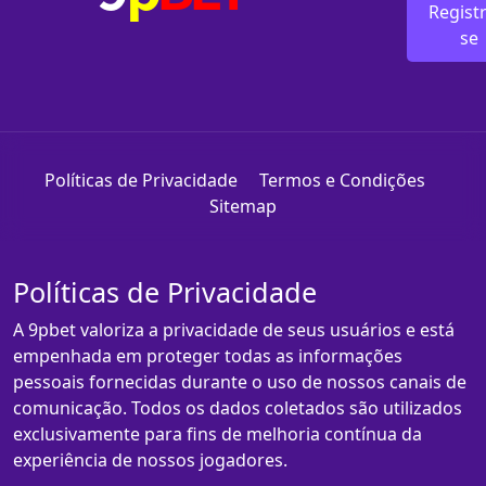
Registr
se
Políticas de Privacidade
Termos e Condições
Sitemap
Políticas de Privacidade
A 9pbet valoriza a privacidade de seus usuários e está
empenhada em proteger todas as informações
pessoais fornecidas durante o uso de nossos canais de
comunicação. Todos os dados coletados são utilizados
exclusivamente para fins de melhoria contínua da
experiência de nossos jogadores.