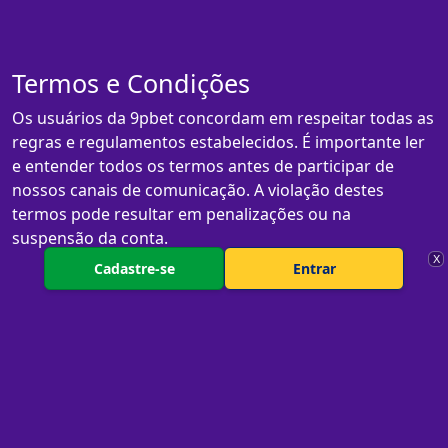
Termos e Condições
Os usuários da 9pbet concordam em respeitar todas as
regras e regulamentos estabelecidos. É importante ler
e entender todos os termos antes de participar de
nossos canais de comunicação. A violação destes
termos pode resultar em penalizações ou na
suspensão da conta.
X
Cadastre-se
Entrar