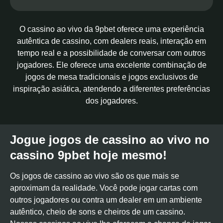
O cassino ao vivo da 9pbet oferece uma experiência
autêntica de cassino, com dealers reais, interação em
tempo real e a possibilidade de conversar com outros
jogadores. Ele oferece uma excelente combinação de
jogos de mesa tradicionais e jogos exclusivos de
inspiração asiática, atendendo a diferentes preferências
dos jogadores.
Jogue jogos de cassino ao vivo no
cassino 9pbet hoje mesmo!
Os jogos de cassino ao vivo são os que mais se
aproximam da realidade. Você pode jogar cartas com
outros jogadores ou contra um dealer em um ambiente
autêntico, cheio de sons e cheiros de um cassino.