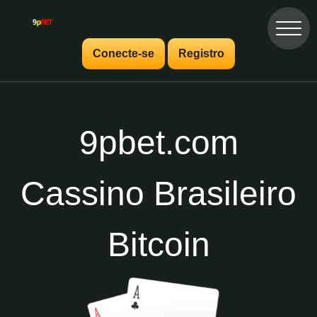
Conecte-se
Registro
9pbet.com
Cassino Brasileiro
Bitcoin