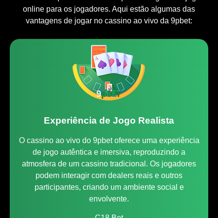
online para os jogadores. Aqui estão algumas das
vantagens de jogar no cassino ao vivo da 9pbet:
Experiência de Jogo Realista
O cassino ao vivo do 9pbet oferece uma experiência
de jogo autêntica e imersiva, reproduzindo a
atmosfera de um cassino tradicional. Os jogadores
podem interagir com dealers reais e outros
participantes, criando um ambiente social e
envolvente.
C18 Bet