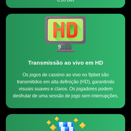
Transmissão ao vivo em HD
Os jogos de cassino ao vivo no 9pbet são
transmitidos em alta definição (HD), garantindo
visuais suaves e claros. Os jogadores podem
desfrutar de uma sessão de jogo sem interrupções.