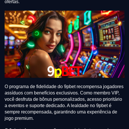
ofertas.
O programa de fidelidade do 9pbet recompensa jogadores
assíduos com benefícios exclusivos. Como membro VIP,
você desfruta de bônus personalizados, acesso prioritário
a eventos e suporte dedicado. A lealdade no 9pbet é
sempre recompensada, garantindo uma experiência de
jogo premium.