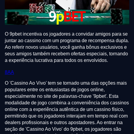
O 9pbet incentiva os jogadores a convidar amigos para se
juntar ao cassino com um programa de recompensa dupla.
Ao referir novos usuários, você ganha bônus exclusivos e
seus amigos também recebem ofertas especiais, tornando
a experiência lucrativa para todos os envolvidos.
8AA
O 'Cassino Ao Vivo' tem se tornado uma das opções mais
populares entre os entusiastas de jogos online,
especialmente no site de palavras-chave '9pbet'. Esta
modalidade de jogo combina a conveniência dos cassinos
online com a experiência autêntica de um cassino físico,
permitindo que os jogadores interajam em tempo real com
dealers profissionais e outros apostadores. Ao entrar na
seção de 'Cassino Ao Vivo' do 9pbet, os jogadores são