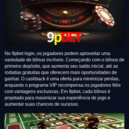
No 9pbet login, os jogadores podem aproveitar uma
variedade de bônus incríveis. Começando com o bônus de
primeiro depósito, que aumenta seu saldo inicial, até as
rodadas gratuitas que oferecem mais oportunidades de
ganhar. O cashback é uma oferta para minimizar perdas,
enquanto o programa VIP recompensa os jogadores fiéis
com vantagens exclusivas. Em 9pbet, cada bônus é
projetado para maximizar sua experiência de jogo e
aumentar suas chances de sucesso.