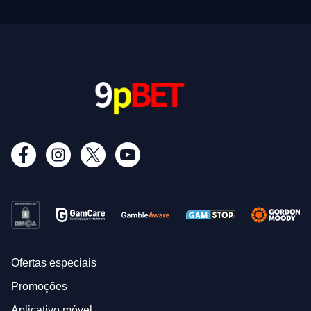
Ofertas especiais
Promoções
Aplicativo móvel