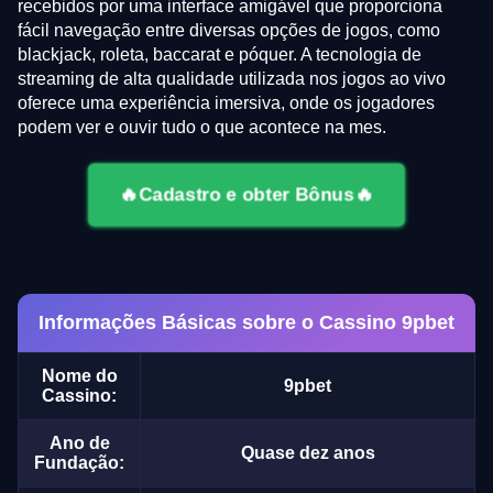
recebidos por uma interface amigável que proporciona
fácil navegação entre diversas opções de jogos, como
blackjack, roleta, baccarat e póquer. A tecnologia de
streaming de alta qualidade utilizada nos jogos ao vivo
oferece uma experiência imersiva, onde os jogadores
podem ver e ouvir tudo o que acontece na mes.
🔥Cadastro e obter Bônus🔥
Informações Básicas sobre o Cassino 9pbet
Nome do
9pbet
Cassino:
Ano de
Quase dez anos
Fundação: