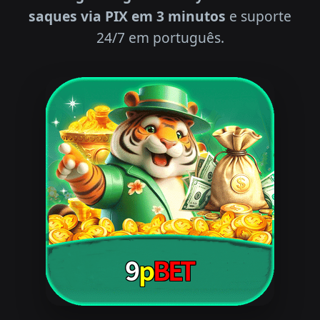
saques via PIX em 3 minutos
e suporte
24/7 em português.