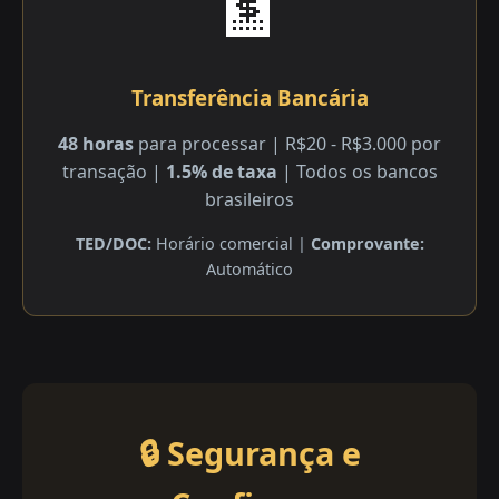
🏦
Transferência Bancária
48 horas
para processar | R$20 - R$3.000 por
transação |
1.5% de taxa
| Todos os bancos
brasileiros
TED/DOC:
Horário comercial |
Comprovante:
Automático
🔒 Segurança e