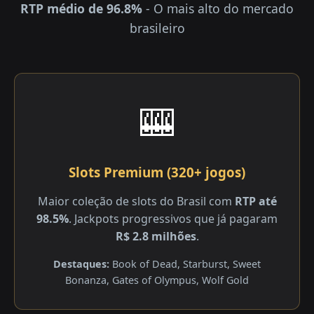
RTP médio de 96.8%
- O mais alto do mercado
brasileiro
🎰
Slots Premium (320+ jogos)
Maior coleção de slots do Brasil com
RTP até
98.5%
. Jackpots progressivos que já pagaram
R$ 2.8 milhões
.
Destaques:
Book of Dead, Starburst, Sweet
Bonanza, Gates of Olympus, Wolf Gold