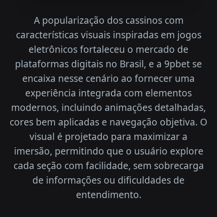
A popularização dos cassinos com
características visuais inspiradas em jogos
eletrônicos fortaleceu o mercado de
plataformas digitais no Brasil, e a 9pbet se
encaixa nesse cenário ao fornecer uma
experiência integrada com elementos
modernos, incluindo animações detalhadas,
cores bem aplicadas e navegação objetiva. O
visual é projetado para maximizar a
imersão, permitindo que o usuário explore
cada seção com facilidade, sem sobrecarga
de informações ou dificuldades de
entendimento.