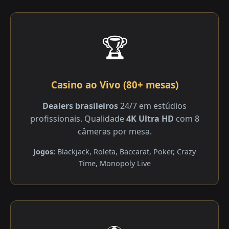
🏆
Casino ao Vivo (80+ mesas)
Dealers brasileiros
24/7 em estúdios
profissionais. Qualidade
4K Ultra HD
com 8
câmeras por mesa.
Jogos:
Blackjack, Roleta, Baccarat, Poker, Crazy
Time, Monopoly Live