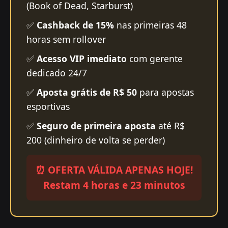
(Book of Dead, Starburst)
✅
Cashback de 15%
nas primeiras 48
horas sem rollover
✅
Acesso VIP imediato
com gerente
dedicado 24/7
✅
Aposta grátis de R$ 50
para apostas
esportivas
✅
Seguro de primeira aposta
até R$
200 (dinheiro de volta se perder)
⏰ OFERTA VÁLIDA APENAS HOJE!
Restam 4 horas e 23 minutos