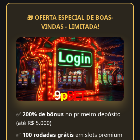
🎁 OFERTA ESPECIAL DE BOAS-
VINDAS - LIMITADA!
✅
200% de bônus
no primeiro depósito
(até R$ 5.000)
✅
100 rodadas grátis
em slots premium