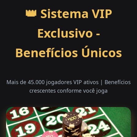
👑 Sistema VIP
Exclusivo -
Benefícios Únicos
Mais de 45.000 jogadores VIP ativos | Benefícios
crescentes conforme você joga