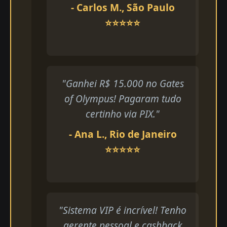
- Carlos M., São Paulo
⭐⭐⭐⭐⭐
"Ganhei R$ 15.000 no Gates
of Olympus! Pagaram tudo
certinho via PIX."
- Ana L., Rio de Janeiro
⭐⭐⭐⭐⭐
"Sistema VIP é incrível! Tenho
gerente pessoal e cashback