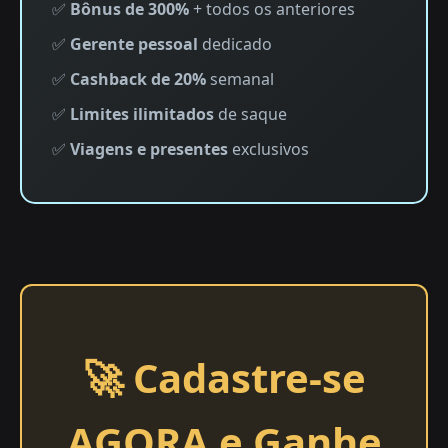
✅
Bônus de 300%
+ todos os anteriores
✅
Gerente pessoal
dedicado
✅
Cashback de 20%
semanal
✅
Limites ilimitados
de saque
✅
Viagens e presentes
exclusivos
🚀 Cadastre-se
AGORA e Ganhe