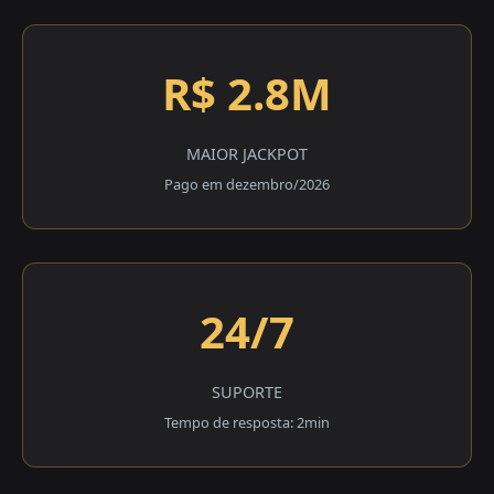
R$ 2.8M
MAIOR JACKPOT
Pago em dezembro/2026
24/7
SUPORTE
Tempo de resposta: 2min