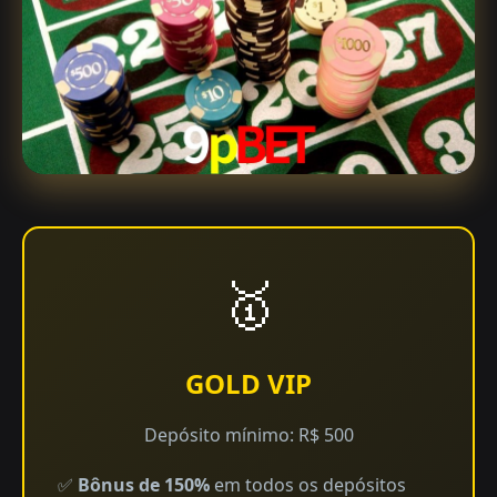
🥇
GOLD VIP
Depósito mínimo: R$ 500
✅
Bônus de 150%
em todos os depósitos