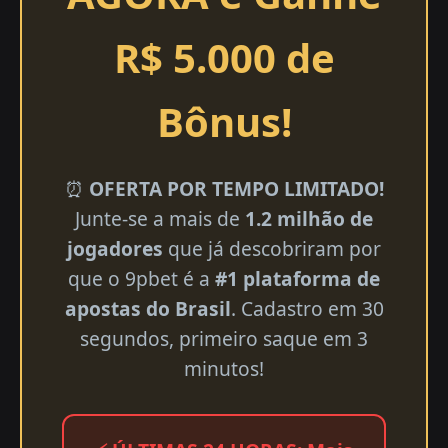
R$ 5.000 de
Bônus!
⏰
OFERTA POR TEMPO LIMITADO!
Junte-se a mais de
1.2 milhão de
jogadores
que já descobriram por
que o 9pbet é a
#1 plataforma de
apostas do Brasil
. Cadastro em 30
segundos, primeiro saque em 3
minutos!