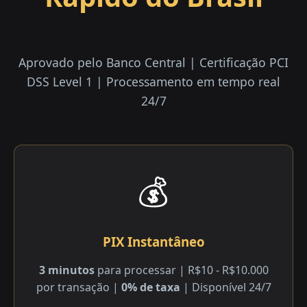
Aprovado pelo Banco Central | Certificação PCI
DSS Level 1 | Processamento em tempo real
24/7
💰
PIX Instantâneo
3 minutos
para processar | R$10 - R$10.000
por transação |
0% de taxa
| Disponível 24/7