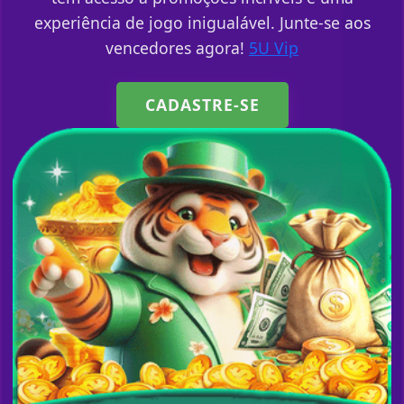
experiência de jogo inigualável. Junte-se aos
vencedores agora!
5U Vip
CADASTRE-SE