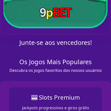
Junte-se aos vencedores!
Os Jogos Mais Populares
Descubra os jogos favoritos dos nossos usuários
🎰 Slots Premium
Jackpots progressivos e giros grátis