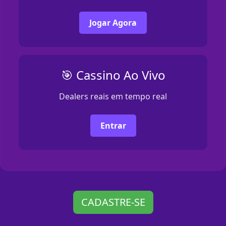
Jogar Agora
🎯 Cassino Ao Vivo
Dealers reais em tempo real
Entrar
CADASTRE-SE